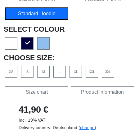
Standard Hoodie
SELECT COLOUR
CHOOSE SIZE:
XS
S
M
L
XL
XXL
3XL
Size chart
Product Information
41,90 €
Incl. 19% VAT
Delivery country: Deutschland (
change
)