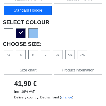
Standard Hoodie
SELECT COLOUR
CHOOSE SIZE:
XS
S
M
L
XL
XXL
3XL
Size chart
Product Information
41,90 €
Incl. 19% VAT
Delivery country: Deutschland (
change
)